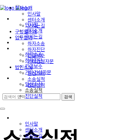
회사소개
인사말
회사소개
센터소개
인사말
오시는길
센터소개
구성원소개
오시는길
업무분야
구성원소개
하자소송
업무분야
하자진단
하자소송
긴급보수
하자진단
기타건설자문
긴급보수
법인소식
기타건설자문
일신소식
법인소식
소송실적
일신소식
진단실적
소송실적
진단실적
회사소개
인사말
소송실적
센터소개
오시는길