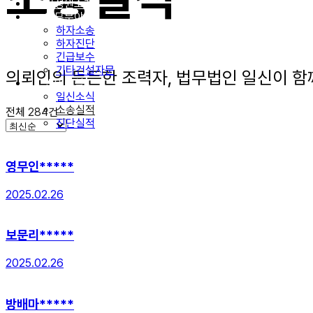
구성원소개
업무분야
하자소송
하자진단
긴급보수
기타건설자문
의뢰인의 든든한 조력자, 법무법인 일신이 함
법인소식
일신소식
소송실적
전체
284
건
진단실적
영무인*****
2025.02.26
보문리*****
2025.02.26
방배마*****