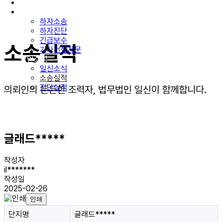
구성원소개
업무분야
하자소송
하자진단
긴급보수
소송실적
기타건설자문
법인소식
일신소식
소송실적
진단실적
의뢰인의 든든한 조력자, 법무법인 일신이 함께합니다.
글래드*****
작성자
il*******
작성일
2025-02-26
인쇄
단지명
글래드*****