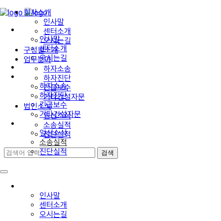
회사소개
인사말
회사소개
센터소개
인사말
오시는길
센터소개
구성원소개
오시는길
업무분야
구성원소개
하자소송
업무분야
하자진단
하자소송
긴급보수
하자진단
기타건설자문
긴급보수
법인소식
기타건설자문
일신소식
법인소식
소송실적
일신소식
진단실적
소송실적
진단실적
회사소개
인사말
센터소개
오시는길