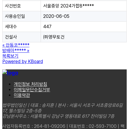
사건번호
서울중앙 2024가합8*****
사용승인일
2020-06-05
세대수
447
건설사
㈜영무토건
«
안동코*****
방배마*****
»
목록보기
Powered by KBoard
개인정보 처리방침
이메일무단수집거부
이용약관
법무법인일신 | 대표 : 송지훈 | 본사 : 서울시 서초구 서초중앙로6길
17, 웰스빌딩 2층-5층
강남분사무소 : 서울특별시 강남구 영동대로 617 찬이빌딩 7층
사업자등록번호 : 264-81-09206 | 대표번호 : 02-593-7100 | 팩