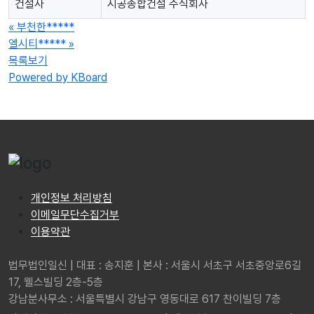
건설사
시공종합건설 주식회사
«
부천한*****
엘시티*****
»
목록보기
Powered by KBoard
개인정보 처리방침
이메일무단수집거부
이용약관
법무법인일신 | 대표 : 송지훈 | 본사 : 서울시 서초구 서초중앙로6길
17, 웰스빌딩 2층-5층
강남분사무소 : 서울특별시 강남구 영동대로 617 찬이빌딩 7층