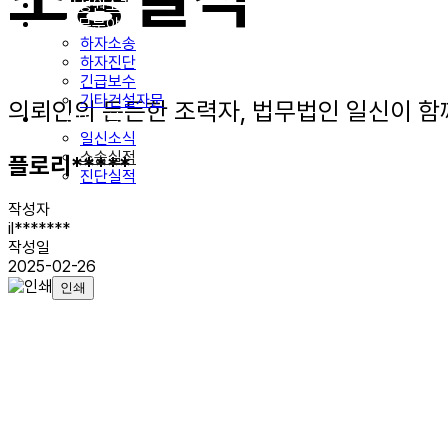
구성원소개
업무분야
하자소송
하자진단
긴급보수
기타건설자문
의뢰인의 든든한 조력자, 법무법인 일신이 함
법인소식
일신소식
소송실적
플로리*****
진단실적
작성자
il*******
작성일
2025-02-26
인쇄