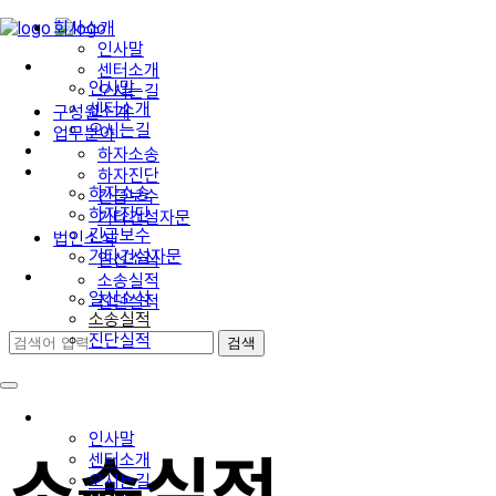
회사소개
인사말
회사소개
센터소개
인사말
오시는길
센터소개
구성원소개
오시는길
업무분야
구성원소개
하자소송
업무분야
하자진단
하자소송
긴급보수
하자진단
기타건설자문
긴급보수
법인소식
기타건설자문
일신소식
법인소식
소송실적
일신소식
진단실적
소송실적
진단실적
회사소개
인사말
소송실적
센터소개
오시는길