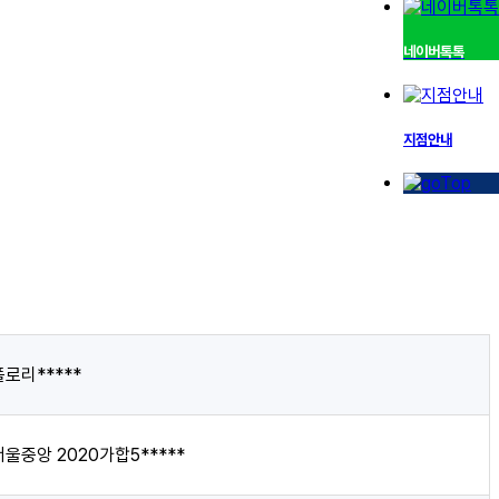
네이버톡톡
지점안내
플로리*****
서울중앙 2020가합5*****