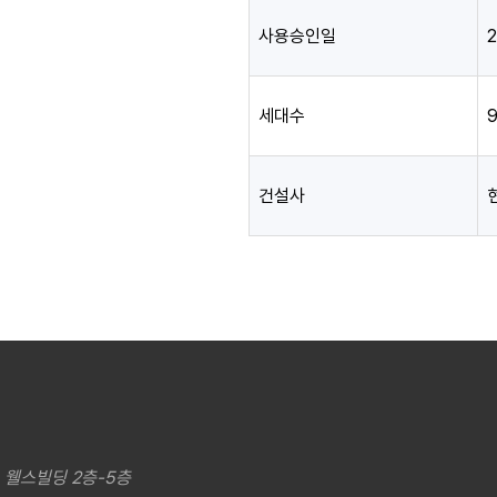
사용승인일
2
세대수
건설사
, 웰스빌딩 2층-5층