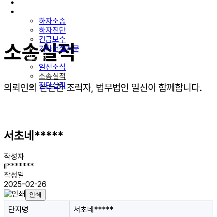
구성원소개
업무분야
하자소송
하자진단
긴급보수
소송실적
기타건설자문
법인소식
일신소식
소송실적
진단실적
의뢰인의 든든한 조력자, 법무법인 일신이 함께합니다.
서초네*****
작성자
il*******
작성일
2025-02-26
인쇄
단지명
서초네*****