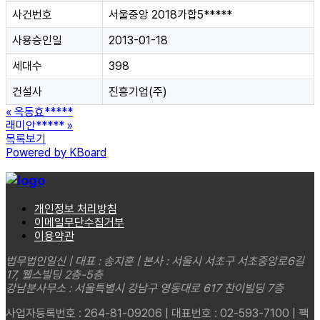
사건번호
서울중앙 2018가합5*****
사용승인일
2013-01-18
세대수
398
건설사
진흥기업(주)
«
옥동효*****
래미안*****
»
목록보기
Powered by KBoard
개인정보 처리방침
이메일무단수집거부
이용약관
법무법인일신 | 대표 : 송지훈 | 본사 : 서울시 서초구 서초중앙로6길
17, 웰스빌딩 2층-5층
강남분사무소 : 서울특별시 강남구 영동대로 617 찬이빌딩 7층
사업자등록번호 : 264-81-09206 | 대표번호 : 02-593-7100 | 팩