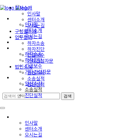
회사소개
인사말
회사소개
센터소개
인사말
오시는길
센터소개
구성원소개
오시는길
업무분야
구성원소개
하자소송
업무분야
하자진단
하자소송
긴급보수
하자진단
기타건설자문
긴급보수
법인소식
기타건설자문
일신소식
법인소식
소송실적
일신소식
진단실적
소송실적
진단실적
회사소개
인사말
센터소개
오시는길