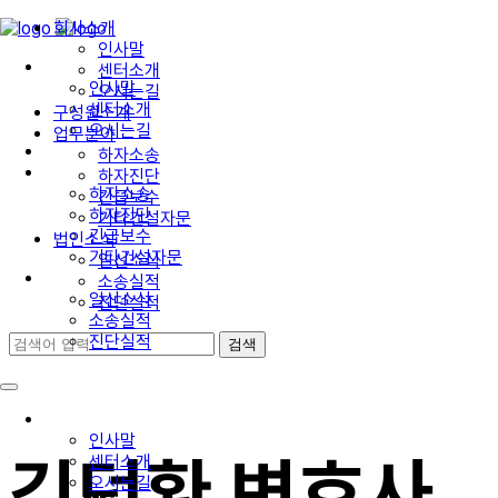
회사소개
인사말
회사소개
센터소개
인사말
오시는길
센터소개
구성원소개
오시는길
업무분야
구성원소개
하자소송
업무분야
하자진단
하자소송
긴급보수
하자진단
기타건설자문
긴급보수
법인소식
기타건설자문
일신소식
법인소식
소송실적
일신소식
진단실적
소송실적
진단실적
회사소개
인사말
김덕환 변호사
센터소개
오시는길