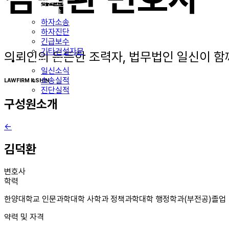
구성원소개
업무분야
하자소송
하자진단
긴급보수
기타건설자문
의뢰인의 든든한 조력자, 법무법인 일신이 함
법인소식
일신소식
소송실적
LAWFIRM ILSHIN
진단실적
구성원소개
←
김덕환
변호사
학력
한양대학교 인문과학대학 사학과 정책과학대학 행정학과(부전공)졸업
약력 및 자격