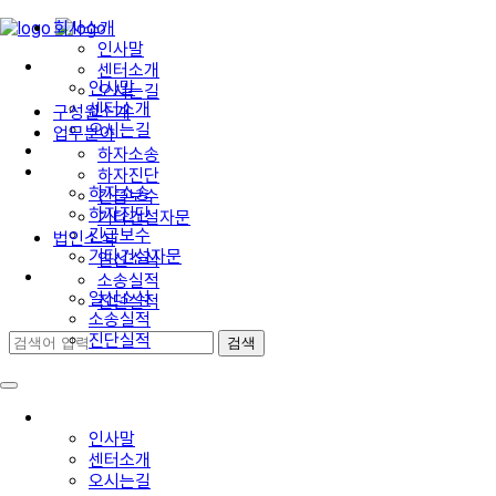
회사소개
인사말
회사소개
센터소개
인사말
오시는길
센터소개
구성원소개
오시는길
업무분야
구성원소개
하자소송
업무분야
하자진단
하자소송
긴급보수
하자진단
기타건설자문
긴급보수
법인소식
기타건설자문
일신소식
법인소식
소송실적
일신소식
진단실적
소송실적
진단실적
회사소개
인사말
센터소개
오시는길