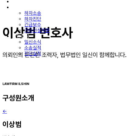
구성원소개
업무분야
하자소송
하자진단
긴급보수
이상범 변호사
기타건설자문
법인소식
일신소식
소송실적
진단실적
의뢰인의 든든한 조력자, 법무법인 일신이 함께합니다.
LAWFIRM ILSHIN
구성원소개
←
이상범