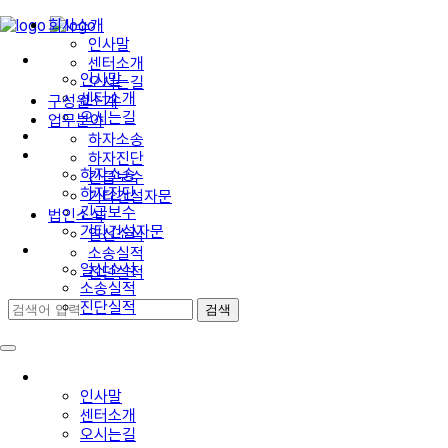
회사소개
인사말
회사소개
센터소개
인사말
오시는길
센터소개
구성원소개
오시는길
업무분야
구성원소개
하자소송
업무분야
하자진단
하자소송
긴급보수
하자진단
기타건설자문
긴급보수
법인소식
기타건설자문
일신소식
법인소식
소송실적
일신소식
진단실적
소송실적
진단실적
회사소개
인사말
센터소개
오시는길