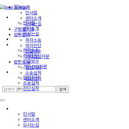
회사소개
인사말
회사소개
센터소개
인사말
오시는길
센터소개
구성원소개
오시는길
업무분야
구성원소개
하자소송
업무분야
하자진단
하자소송
긴급보수
하자진단
기타건설자문
긴급보수
법인소식
기타건설자문
일신소식
법인소식
소송실적
일신소식
진단실적
소송실적
진단실적
회사소개
인사말
센터소개
오시는길