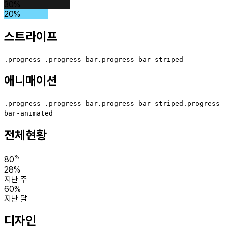
30%
20%
스트라이프
.progress .progress-bar.progress-bar-striped
애니매이션
.progress .progress-bar.progress-bar-striped.progress-
bar-animated
전체현황
%
80
28%
지난 주
60%
지난 달
디자인