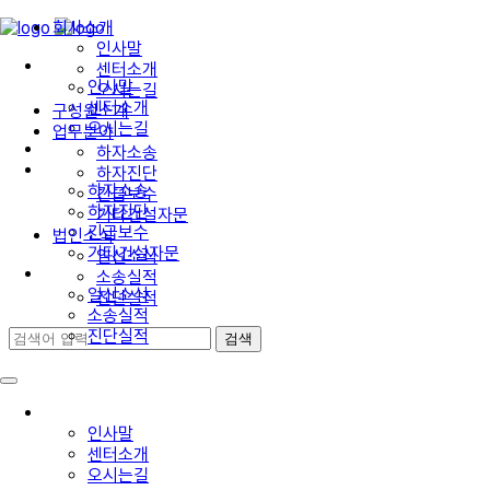
회사소개
인사말
회사소개
센터소개
인사말
오시는길
센터소개
구성원소개
오시는길
업무분야
구성원소개
하자소송
업무분야
하자진단
하자소송
긴급보수
하자진단
기타건설자문
긴급보수
법인소식
기타건설자문
일신소식
법인소식
소송실적
일신소식
진단실적
소송실적
진단실적
회사소개
인사말
센터소개
오시는길