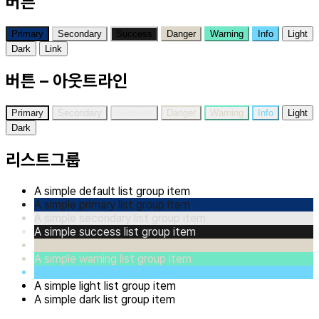
버튼
Primary
Secondary
Success
Danger
Warning
Info
Light
Dark
Link
버튼 – 아웃트라인
Primary
Secondary
Success
Danger
Warning
Info
Light
Dark
리스트그룹
A simple default list group item
A simple primary list group item
A simple secondary list group item
A simple success list group item
A simple danger list group item
A simple warning list group item
A simple info list group item
A simple light list group item
A simple dark list group item